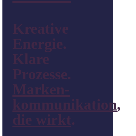
Kreative
Energie.
Klare
Prozesse.
Marken-
kommunikation
,
die wirkt
.