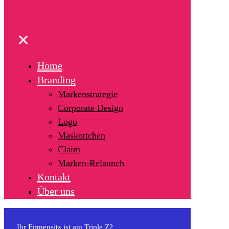
✕
Home
Branding
Markenstrategie
Corporate Design
Logo
Maskottchen
Claim
Marken-Relaunch
Kontakt
Über uns
Ihr Firmensitz ist am Triple Z?